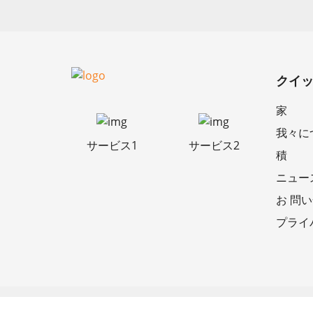
クイ
家
我々に
サービス1
サービス2
積
ニュー
お 問
プライ
Copyright 2023 無断複写・転載を禁じます。