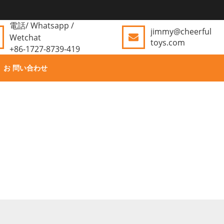
電話/ Whatsapp /
jimmy@cheerful
Wetchat
toys.com
+86-1727-8739-419
お 問い合わせ