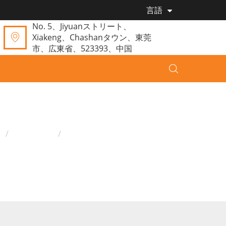
言語
No. 5、Jiyuanストリート、
Xiakeng、Chashanタウン、東莞
市、広東省、523393、中国
家
プロダクツ
ベビープレイマット